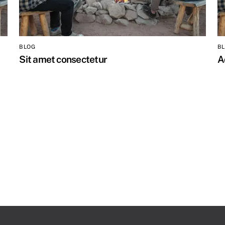
BLOG
B
Sit amet consectetur
A