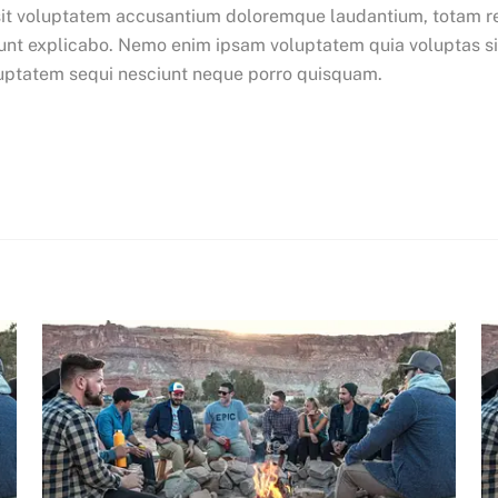
r sit voluptatem accusantium doloremque laudantium, totam r
 sunt explicabo. Nemo enim ipsam voluptatem quia voluptas sit
luptatem sequi nesciunt neque porro quisquam.