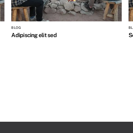
BLOG
B
Adipiscing elit sed
S