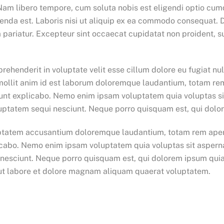
. Nam libero tempore, cum soluta nobis est eligendi optio c
da est. Laboris nisi ut aliquip ex ea commodo consequat. Dui
a pariatur. Excepteur sint occaecat cupidatat non proident, su
ehenderit in voluptate velit esse cillum dolore eu fugiat nu
t mollit anim id est laborum doloremque laudantium, totam re
 sunt explicabo. Nemo enim ipsam voluptatem quia voluptas sit
uptatem sequi nesciunt. Neque porro quisquam est, qui dolor
luptatem accusantium doloremque laudantium, totam rem aperi
licabo. Nemo enim ipsam voluptatem quia voluptas sit asperna
nesciunt. Neque porro quisquam est, qui dolorem ipsum quia do
ut labore et dolore magnam aliquam quaerat voluptatem.