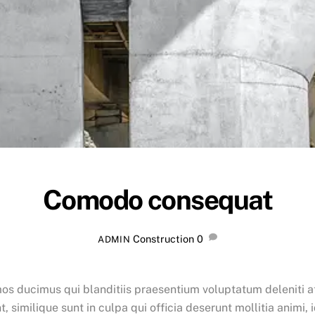
Comodo consequat
Construction
0
ADMIN
mos ducimus qui blanditiis praesentium voluptatum deleniti a
, similique sunt in culpa qui officia deserunt mollitia animi