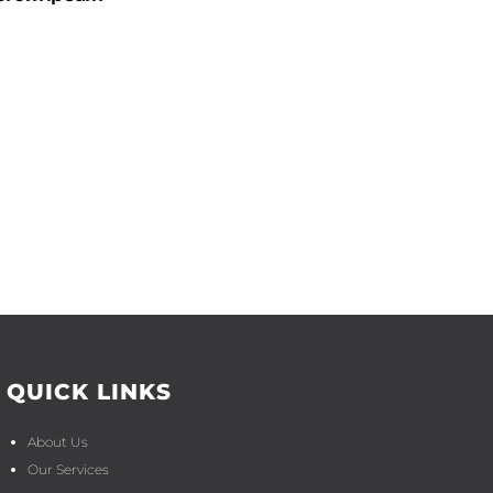
QUICK LINKS
About Us
Our Services