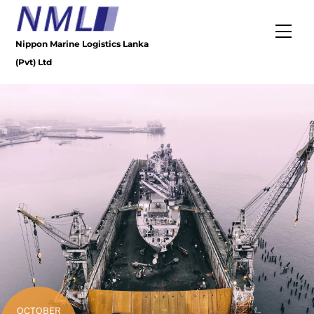
Skip
to
Men
content
Nippon Marine Logistics Lanka
(Pvt) Ltd
OCTOBER